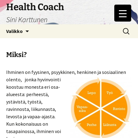
Siirry
Health Coach
sisältöön
Sini Karttunen
Haku:
Valikko
Miksi?
Ihminen on fyysinen, psyykkinen, henkinen ja sosiaalinen
olento,
jonka hyvinvointi
koostuu monesta eri osa-
alueesta: perheestä,
ystävistä, työstä,
ravinnosta, liikunnasta,
levosta ja vapaa-ajasta.
Kun kokonaisuus on
tasapainossa, ihminen voi