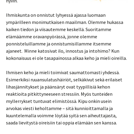
hyvin.
Ihmiskunta on onnistut lyhyessä ajassa luomaan
ympärilleen monimutkaisen maailman. Olemme hukassa
kaiken tiedon ja viisautemme keskellä. Suoritamme
elämäämme oravanpyörässä, jonne olemme
ponnisteluillamme ja onnistumisillamme itsemme
ajaneet. Minne katosivat ilo, innostus ja intohimo? Kun
kokonaisuus ei ole tasapainossa alkaa keho ja mieli oireilla.
Ihmisen keho ja mieli toimivat saumattomasti yhdessä.
Esimerkiksi ruuansulatushäiriöt, selkäkivut sekä erilaiset
lihasjännitykset ja päänsäryt ovat tyypillisiä kehon
reaktioita pitkittyneeseen stressiin. Myös tunteiden
myllerrykset tuntuvat elimistössä. Kipu onkin usein
arvokas viesti keholtamme – sitä kunnioittamalla ja
kuuntelemalla voimme löytää syitä sen aiheuttajasta,
saada lievitystä oireisiin tai oppia elämään sen kanssa.