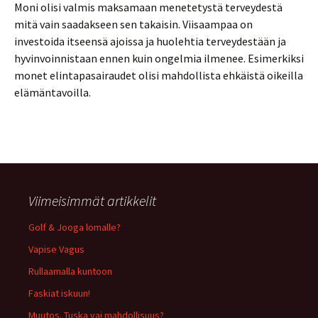
Moni olisi valmis maksamaan menetetystä terveydestä
mitä vain saadakseen sen takaisin. Viisaampaa on
investoida itseensä ajoissa ja huolehtia terveydestään ja
hyvinvoinnistaan ennen kuin ongelmia ilmenee. Esimerkiksi
monet elintapasairaudet olisi mahdollista ehkäistä oikeilla
elämäntavoilla.
Viimeisimmät artikkelit
Golf & Jooga lomalle?
Vapise Vagus
Rullaamalla kuntoon
Faskiat iskuun!
Muutos. Tuska vai mahdollisuus?