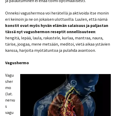
ja palautuminen ei enää toimi optimaalisesti.
Onneksi vagushermoa voi herätellä ja aktivoida itse monin
eri keinoin ja ne on jokaisen ulottuvilla. Luulen, että nämä
konstit ovat myös hyvän elämän salaisuus ja paljastan
tässä nyt vagushermon reseptit onnellisuuteen
:
hengitä, lepää, laula, rakastele, kurlaa, mantraa, naura,
tärise, joogaa, mene metsään, meditoi, vietä aikaa ystävien
kanssa, harjoita myötätuntoa ja pulahda avantoon.
Vagushermo
Vagu
sher
mo
(lat.
nervu
s
vagu