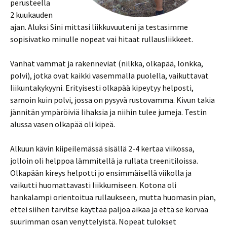
perusteella
2 kuukauden
ajan. Aluksi Sini mittasi liikkuvuuteni ja testasimme
sopisivatko minulle nopeat vai hitaat rullausliikkeet.
Vanhat vammat ja rakenneviat (nilkka, olkapää, lonkka,
polvi), jotka ovat kaikki vasemmalla puolella, vaikuttavat
liikuntakykyyni. Erityisesti olkapää kipeytyy helposti,
samoin kuin polvi, jossa on pysyvä rustovamma. Kivun takia
jännitän ympäröiviä lihaksia ja niihin tulee jumeja. Testin
alussa vasen olkapää oli kipeä.
Alkuun kävin kiipeilemässä sisällä 2-4 kertaa viikossa,
jolloin oli helppoa lämmitellä ja rullata treenitiloissa.
Olkapään kireys helpotti jo ensimmäisellä viikolla ja
vaikutti huomattavasti liikkumiseen. Kotona oli
hankalampi orientoitua rullaukseen, mutta huomasin pian,
ettei siihen tarvitse käyttää paljoa aikaa ja että se korvaa
suurimman osan venyttelyistä. Nopeat tulokset