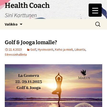
Siirry
Health Coach
sisältöön
Sini Karttunen
Haku:
Valikko
Golf & Jooga lomalle?
21.4.2023
Golf
,
Hyvinvointi
,
Keho ja mieli
,
Liikunta
,
Stressinhallinta