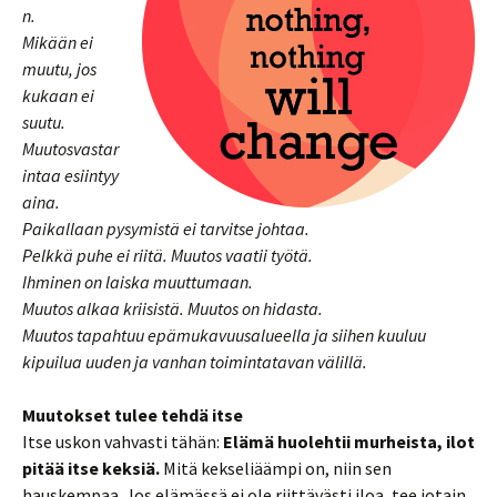
n.
Mikään ei
muutu, jos
kukaan ei
suutu.
Muutosvastar
intaa esiintyy
aina.
Paikallaan pysymistä ei tarvitse johtaa.
Pelkkä puhe ei riitä. Muutos vaatii työtä.
Ihminen on laiska muuttumaan.
Muutos alkaa kriisistä. Muutos on hidasta.
Muutos tapahtuu epämukavuus
alueella ja siihen kuuluu
kipuilua uuden ja vanhan t
oimintatavan välillä.
Muutokset tulee tehdä itse
Itse uskon vahvasti tähän:
Elämä huolehtii murheista, ilot
pitää itse keksiä.
Mitä kekseliäämpi on, niin sen
hauskempaa. Jos elämässä ei ole riittävästi iloa, tee jotain