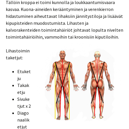
Tällöin kroppa ei toimi kunnolla ja loukkaantumisvaara
kasvaa. Kuona-aineiden kerääntyminen ja verenkierron
hidastuminen aiheuttavat lihaksiin jännitystiloja ja lisäävät
kipupisteiden muodostumista. Lihasten ja
kalvorakenteiden toimintahäiriöt johtavat lopulta nivelten
toimintahäiriöihin, vammoihin tai kroonisiin kiputiloihin.
Lihastoimin
taketjut:
Etuket
ju
Takak
etju
Sivuke
tjut x 2
Diago
naalik
etjut