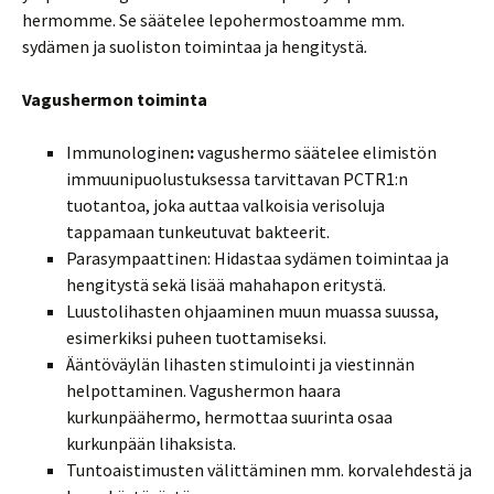
hermomme. Se säätelee lepohermostoamme mm.
sydämen ja suoliston toimintaa ja hengitystä
.
Vagushermon toiminta
Immunologinen
:
vagushermo säätelee elimistön
immuunipuolustuksessa tarvittavan PCTR1:n
tuotantoa, joka auttaa valkoisia verisoluja
tappamaan tunkeutuvat bakteerit.
Parasympaattinen: Hidastaa sydämen toimintaa ja
hengitystä sekä lisää mahahapon eritystä.
Luustolihasten ohjaaminen muun muassa suussa,
esimerkiksi puheen tuottamiseksi.
Ääntöväylän lihasten stimulointi ja viestinnän
helpottaminen. Vagushermon haara
kurkunpäähermo, hermottaa suurinta osaa
kurkunpään lihaksista.
Tuntoaistimusten välittäminen mm. korvalehdestä ja