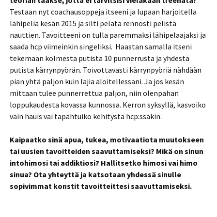
teorian taakse, jotta ei tarvitsisi vieläkään treenata?
Testaan nyt coachausoppeja itseeni ja lupaan harjoitella
lähipeliä kesän 2015 ja silti pelata rennosti pelistä
nauttien. Tavoitteeni on tulla paremmaksi lähipelaajaksi ja
saada hcp viimeinkin singeliksi. Haastan samalla itseni
tekemään kolmesta putista 10 punnerrusta ja yhdestä
putista kärrynpyörän. Toivottavasti kärrynpyöriä nähdään
pian yhtä paljon kuin lajia aloitellessani. Ja jos kesän
mittaan tulee punnerrettua paljon, niin olenpahan
loppukaudesta kovassa kunnossa. Kerron syksyllä, kasvoiko
vain hauis vai tapahtuiko kehitystä hcp:ssäkin.
Kaipaatko sinä apua, tukea, motivaatiota muutokseen
tai uusien tavoitteiden saavuttamiseksi? Mikä on sinun
intohimosi tai addiktiosi? Hallitsetko himosi vai himo
sinua? Ota yhteyttä ja katsotaan yhdessä sinulle
sopivimmat konstit tavoitteittesi saavuttamiseksi.