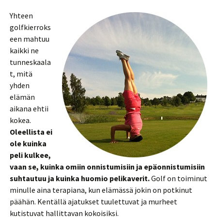
Yhteen
golfkierroks
een mahtuu
kaikki ne
tunneskaala
t, mitä
yhden
elämän
aikana ehtii
kokea.
Oleellista ei
ole kuinka
peli kulkee,
vaan se, kuinka omiin onnistumisiin ja epäonnistumisiin
suhtautuu ja kuinka huomio pelikaverit.
Golf on toiminut
minulle aina terapiana, kun elämässä jokin on potkinut
päähän. Kentällä ajatukset tuulettuvat ja murheet
kutistuvat hallittavan kokoisiksi.