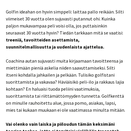
Golfin ideahan on hyvin simppeli: laittaa pallo reikään. Silti
viimeiset 30 vuotta olen sujuvasti putannut ohi. Kuinka
paljon mukavampaa peli voisi olla, jos puttaisinkin
seuraavat 30 vuotta hyvin? Tiedän tarkkaan mitä se vaatisi:
treeniä, tavoitteiden asettamista,
suunnitelmallisuutta ja uudenlaista ajattelua.
Coachina autan sujuvasti muita kirjaamaan tavoitteensa ja
miettimään pieniä askelia niiden saavuttamiseksi. Silti
itseni kohdalla jahkailen ja pelkään. Tulisiko golfistani
suorittamista ja vakavaa? Häviäisikö peli-ilo ja rakkaus lajia
kohtaan? En haluaisi tuoda peliini vaatimuksia,
suorittamista tai riittämättömyyden tunnetta. Golfkenttä
on minulle rauhoitettu alue, jossa pomo, asiakas, lapsi,
mies tai kukaan muukaan ei ole vaatimassa minulta mitään.
Vai olenko vain laiska ja piiloudun tämän keksimäni