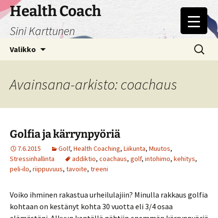
Siirry
Health Coach
sisältöön
Sini Karttunen
Haku:
Valikko
Avainsana-arkisto: coachaus
Golfia ja kärrynpyöriä
7.6.2015
Golf
,
Health Coaching
,
Liikunta
,
Muutos
,
Stressinhallinta
addiktio
,
coachaus
,
golf
,
intohimo
,
kehitys
,
peli-ilo
,
riippuvuus
,
tavoite
,
treeni
Voiko ihminen rakastua urheilulajiin? Minulla rakkaus golfia
kohtaan on kestänyt kohta 30 vuotta eli 3/4 osaa