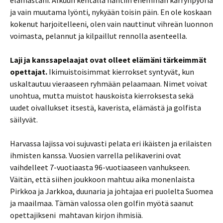
elämästäni. Alkuun kentällä nähtiin enemmän kärrynpyöriä
ja vain muutama lyönti, nykyään toisin päin. En ole koskaan
kokenut harjoitelleeni, olen vain nauttinut vihreän luonnon
voimasta, pelannut ja kilpaillut rennolla asenteella.
Laji ja kanssapelaajat ovat olleet elämäni tärkeimmät
opettajat.
Ikimuistoisimmat kierrokset syntyvät, kun
uskaltautuu vieraaseen ryhmään pelaamaan. Nimet voivat
unohtua, mutta muistot hauskoista kierroksesta sekä
uudet oivallukset itsestä, kaverista, elämästä ja golfista
säilyvät.
Harvassa lajissa voi sujuvasti pelata eri ikäisten ja erilaisten
ihmisten kanssa. Vuosien varrella pelikaverini ovat
vaihdelleet 7-vuotiaasta 96-vuotiaaseen vanhukseen.
Väitän, että siihen joukkoon mahtuu aika monenlaista
Pirkkoa ja Jarkkoa, duunaria ja johtajaa eri puolelta Suomea
ja maailmaa. Tämän valossa olen golfin myötä saanut
opettajikseni mahtavan kirjon ihmisiä.