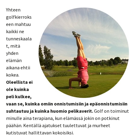
Yhteen
golfkierroks
een mahtuu
kaikki ne
tunneskaala
t, mitä
yhden
elämän
aikana ehtii
kokea.
Oleellista ei
ole kuinka
peli kulkee,
vaan se, kuinka omiin onnistumisiin ja epäonnistumisiin
suhtautuu ja kuinka huomio pelikaverit.
Golf on toiminut
minulle aina terapiana, kun elämässä jokin on potkinut
päähän. Kentällä ajatukset tuulettuvat ja murheet
kutistuvat hallittavan kokoisiksi.