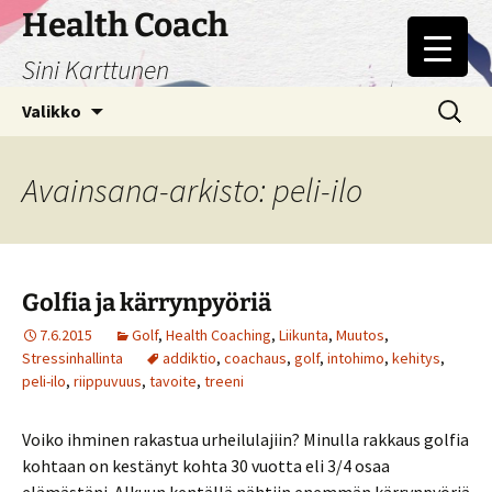
Siirry
Health Coach
sisältöön
Sini Karttunen
Haku:
Valikko
Avainsana-arkisto: peli-ilo
Golfia ja kärrynpyöriä
7.6.2015
Golf
,
Health Coaching
,
Liikunta
,
Muutos
,
Stressinhallinta
addiktio
,
coachaus
,
golf
,
intohimo
,
kehitys
,
peli-ilo
,
riippuvuus
,
tavoite
,
treeni
Voiko ihminen rakastua urheilulajiin? Minulla rakkaus golfia
kohtaan on kestänyt kohta 30 vuotta eli 3/4 osaa