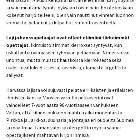
elämästäni. Alkuun kentällä nähtiin enemmän kärrynpyöriä
ja vain muutama lyönti, nykyään toisin päin. En ole koskaan
kokenut harjoitelleeni, olen vain nauttinut vihreän luonnon
voimasta, pelannut ja kilpaillut rennolla asenteella.
Laji ja kanssapelaajat ovat olleet elämäni tärkeimmät
opettajat.
Ikimuistoisimmat kierrokset syntyvät, kun
uskaltautuu vieraaseen ryhmään pelaamaan. Nimet voivat
unohtua, mutta muistot hauskoista kierroksesta sekä
uudet oivallukset itsestä, kaverista, elämästä ja golfista
säilyvät.
Harvassa lajissa voi sujuvasti pelata eri ikäisten ja erilaisten
ihmisten kanssa. Vuosien varrella pelikaverini ovat
vaihdelleet 7-vuotiaasta 96-vuotiaaseen vanhukseen.
Väitän, että siihen joukkoon mahtuu aika monenlaista
Pirkkoa ja Jarkkoa, duunaria ja johtajaa eri puolelta Suomea
ja maailmaa. Tämän valossa olen golfin myötä saanut
opettajikseni mahtavan kirjon ihmisiä.