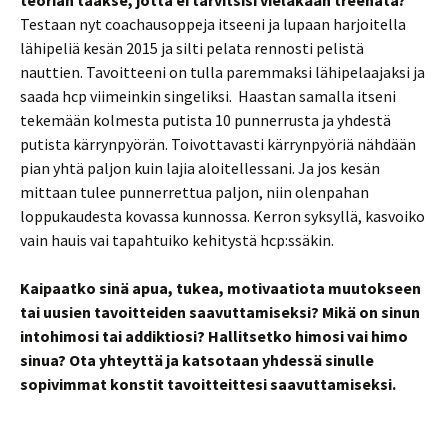
teorian taakse, jotta ei tarvitsisi vieläkään treenata?
Testaan nyt coachausoppeja itseeni ja lupaan harjoitella
lähipeliä kesän 2015 ja silti pelata rennosti pelistä
nauttien. Tavoitteeni on tulla paremmaksi lähipelaajaksi ja
saada hcp viimeinkin singeliksi. Haastan samalla itseni
tekemään kolmesta putista 10 punnerrusta ja yhdestä
putista kärrynpyörän. Toivottavasti kärrynpyöriä nähdään
pian yhtä paljon kuin lajia aloitellessani. Ja jos kesän
mittaan tulee punnerrettua paljon, niin olenpahan
loppukaudesta kovassa kunnossa. Kerron syksyllä, kasvoiko
vain hauis vai tapahtuiko kehitystä hcp:ssäkin.
Kaipaatko sinä apua, tukea, motivaatiota muutokseen
tai uusien tavoitteiden saavuttamiseksi? Mikä on sinun
intohimosi tai addiktiosi? Hallitsetko himosi vai himo
sinua? Ota yhteyttä ja katsotaan yhdessä sinulle
sopivimmat konstit tavoitteittesi saavuttamiseksi.