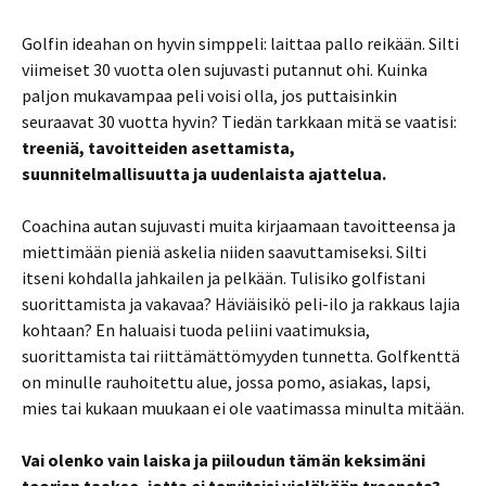
Golfin ideahan on hyvin simppeli: laittaa pallo reikään. Silti
viimeiset 30 vuotta olen sujuvasti putannut ohi. Kuinka
paljon mukavampaa peli voisi olla, jos puttaisinkin
seuraavat 30 vuotta hyvin? Tiedän tarkkaan mitä se vaatisi:
treeniä, tavoitteiden asettamista,
suunnitelmallisuutta ja uudenlaista ajattelua.
Coachina autan sujuvasti muita kirjaamaan tavoitteensa ja
miettimään pieniä askelia niiden saavuttamiseksi. Silti
itseni kohdalla jahkailen ja pelkään. Tulisiko golfistani
suorittamista ja vakavaa? Häviäisikö peli-ilo ja rakkaus lajia
kohtaan? En haluaisi tuoda peliini vaatimuksia,
suorittamista tai riittämättömyyden tunnetta. Golfkenttä
on minulle rauhoitettu alue, jossa pomo, asiakas, lapsi,
mies tai kukaan muukaan ei ole vaatimassa minulta mitään.
Vai olenko vain laiska ja piiloudun tämän keksimäni