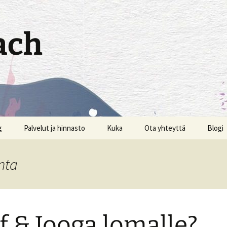
ach
g
Palvelut ja hinnasto
Kuka
Ota yhteyttä
Blogi
Vapis
inta
Rulla
Golfareille – Valmennusta
Faskia
peliin
f & Jooga lomalle?
Muuto
Senioreille – Hyvinvointia
mahdo