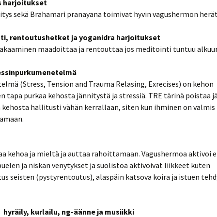
s harjoitukset
itys sekä Brahamari pranayana toimivat hyvin vagushermon herät
nti, rentoutushetket ja yoganidra harjoitukset
akaaminen maadoittaa ja rentouttaa jos meditointi tuntuu alkuun
essinpurkumenetelmä
lmä (Stress, Tension and Trauma Relasing, Exrecises) on kehon
n tapa purkaa kehosta jännitystä ja stressiä. TRE tärinä poistaa j
 kehosta hallitusti vähän kerrallaan, siten kun ihminen on valmis
tamaan.
a kehoa ja mieltä ja auttaa rahoittamaan. Vagushermoa aktivoi er
uelen ja niskan venytykset ja suolistoa aktivoivat liikkeet kuten
us seisten (pystyrentoutus), alaspäin katsova koira ja istuen teh
 hyräily, kurlailu, ng-äänne ja musiikki