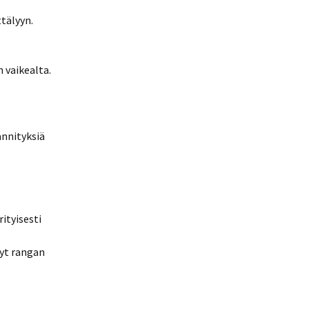
tälyyn.
 vaikealta.
ännityksiä
ityisesti
dyt rangan