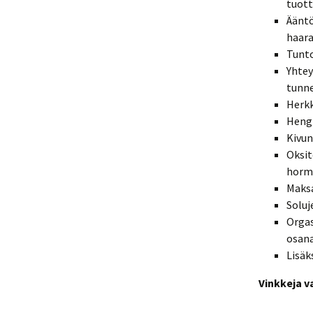
tuott
Ääntö
haara
Tunto
Yhtey
tunne
Herk
Hengi
Kivun
Oksit
hormo
Maksa
Soluj
Orgas
osana
Lisäk
Vinkkeja v