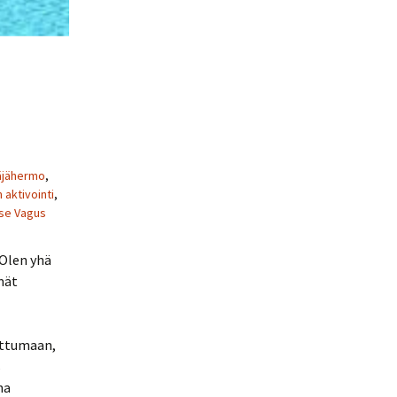
äjähermo
,
aktivointi
,
se Vagus
 Olen yhä
mät
ittumaan,
s
na