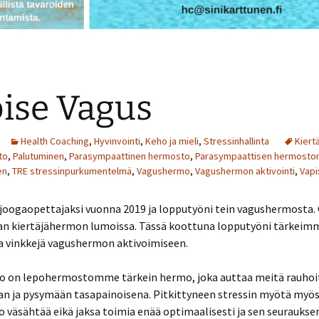
ise Vagus
Health Coaching
,
Hyvinvointi
,
Keho ja mieli
,
Stressinhallinta
Kiert
to
,
Palutuminen
,
Parasympaattinen hermosto
,
Parasympaattisen hermoston 
en
,
TRE stressinpurkumentelmä
,
Vagushermo
,
Vagushermon aktivointi
,
Vapi
 joogaopettajaksi vuonna 2019 ja lopputyöni tein vagushermosta.
n kiertäjähermon lumoissa. Tässä koottuna lopputyöni tärkeim
ja vinkkejä vagushermon aktivoimiseen.
 on lepohermostomme tärkein hermo, joka auttaa meitä rauho
n ja pysymään tasapainoisena. Pitkittyneen stressin myötä myö
väsähtää eikä jaksa toimia enää optimaalisesti ja sen seuraukse