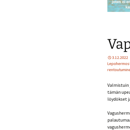
Vap
3.12.2022
Lepohermos
rentoutumin
Valmistuin
tämän upea
löydökset 
Vagushermo
palautumaa
vagushermo 