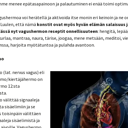
e menee epätasapainoon ja palautuminen ei enää toimi optimaa
ushermoa voi herätellä ja aktivoida itse monin eri keinoin ja ne o
. Luulen, että nämä
konstit ovat myös hyvän elämän salaisuus j
tässä nyt vagushermon reseptit onnellisuuteen
: hengitä, lepää
kurlaa, mantraa, naura, tärise, joogaa, mene metsään, meditoi, vie
nssa, harjoita myötätuntoa ja pulahda avantoon.
mo
(lat. nervus vagus) eli
rmo/kiertäjähermo on
rmo 12:sta
sta.
 välittää signaaleja
a sisäelimiin ja se
 toisinpäin välittäen
aleja sisäelimistä ja
 aivoille. Vagushermo