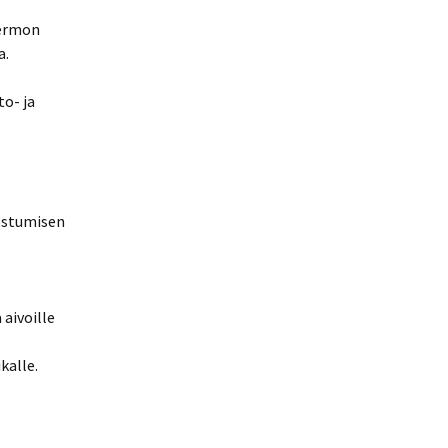
hermon
a.
.
to- ja
dostumisen
aivoille
kalle.