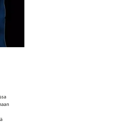
.
ssa
amaan
ää