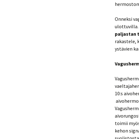
hermostomm
Onneksi vag
ulottuvilla
paljastan 
rakastele, 
ystävien ka
Vagusher
Vagushermo 
vaeltajahe
10:s aivohe
aivohermo
Vagushermo
aivorungost
toimii myös
kehon signa
suolistosta