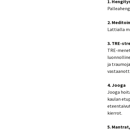
1. Hengity
Palleaheng
2. Meditoi
Lattialla m
3.
TRE-str
TRE-menete
luonnolline
ja traumoja
vastaanot
4. Jooga
Jooga hoita
kaulan etup
eteentaivut
kierrot.
5. Mantrat,