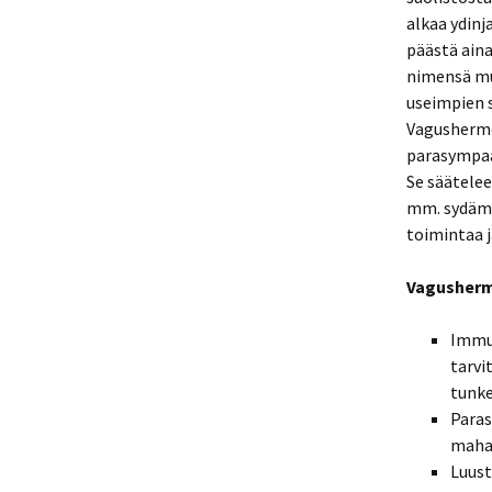
alkaa ydinj
päästä aina
nimensä mu
useimpien s
Vagushermo
parasympa
Se säätel
mm. sydäme
toimintaa j
Vagusherm
Immu
tarvi
tunke
Paras
mahah
Luust