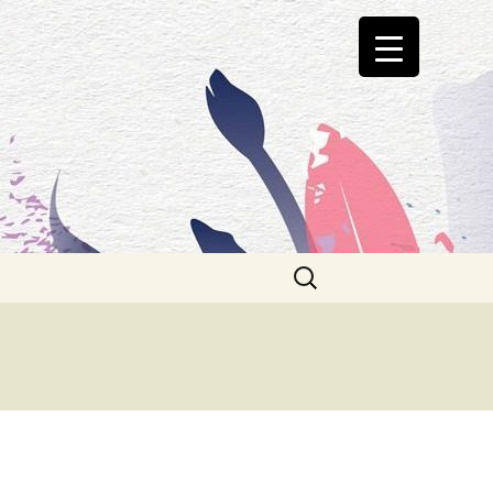
Haku:
e Vagus
amalla kuntoon
t iskuun!
s. Tuska vai
llisuus?