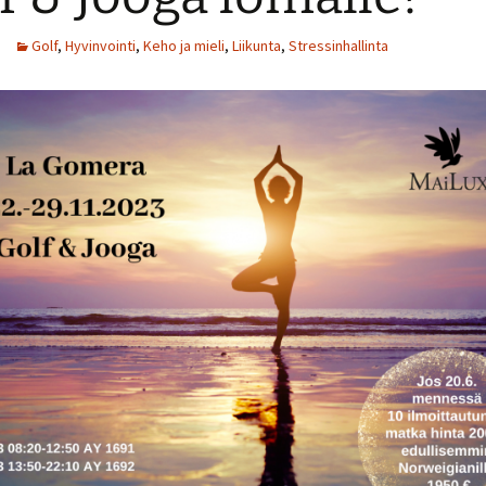
eläkepäiviin
Golf
,
Hyvinvointi
,
Keho ja mieli
,
Liikunta
,
Stressinhallinta
Yogai
Ruuhkavuosiin –
elämänhallintaa
Golfia
Hinnasto
Suoles
Vanha 
Sairau
Miksi 