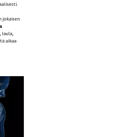
lisesti.
n jokaisen
a
, laula,
tä aikaa