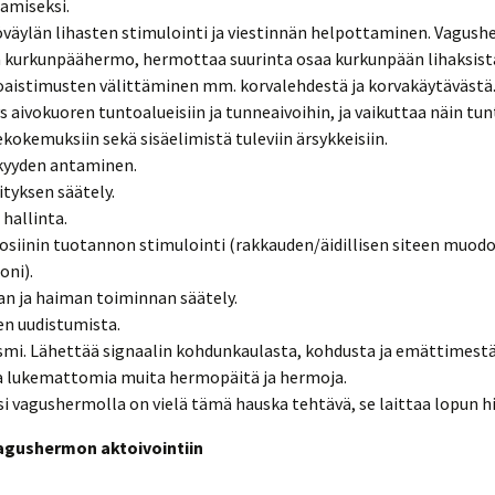
amiseksi.
väylän lihasten stimulointi ja viestinnän helpottaminen. Vagus
 kurkunpäähermo, hermottaa suurinta osaa kurkunpään lihaksist
aistimusten välittäminen mm. korvalehdestä ja korvakäytävästä
s aivokuoren tuntoalueisiin ja tunneaivoihin, ja vaikuttaa näin tun
kokemuksiin sekä sisäelimistä tuleviin ärsykkeisiin.
kyyden antaminen.
tyksen säätely.
 hallinta.
osiinin tuotannon stimulointi (rakkauden/äidillisen siteen muo
ni).
n ja haiman toiminnan säätely.
en uudistumista.
mi. Lähettää signaalin kohdunkaulasta, kohdusta ja emättimestä 
 lukemattomia muita hermopäitä ja hermoja.
si vagushermolla on vielä tämä hauska tehtävä, se laittaa lopun hi
agushermon aktoivointiin