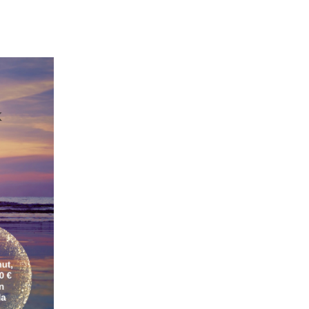
a kokemuksia
 ja kärrynpyöriä
ta suollettua
koira oppia uutta
tta vai terveyttä?
lukihärö kirjoittaa?