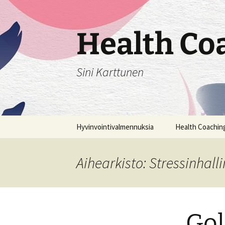
Siirry
sisältöön
Health Co
Sini Karttunen
Hyvinvointivalmennuksia
Health Coachin
Miksi?
Aihearkisto: Stressinhall
Miten?
Kenelle
Gol