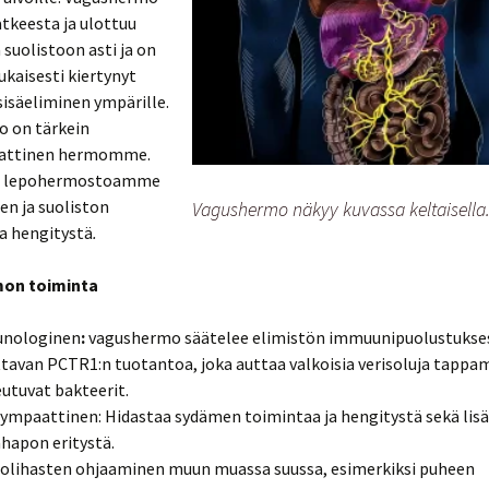
atkeesta ja ulottuu
 suolistoon asti ja on
kaisesti kiertynyt
isäeliminen ympärille.
 on tärkein
attinen hermomme.
ee lepohermostoamme
n ja suoliston
Vagushermo näkyy kuvassa keltaisella
a hengitystä
.
on toiminta
nologinen
:
vagushermo säätelee elimistön immuunipuolustukse
ttavan PCTR1:n tuotantoa, joka auttaa valkoisia verisoluja tapp
utuvat bakteerit.
ympaattinen: Hidastaa sydämen toimintaa ja hengitystä sekä lis
apon eritystä.
olihasten ohjaaminen muun muassa suussa, esimerkiksi puheen