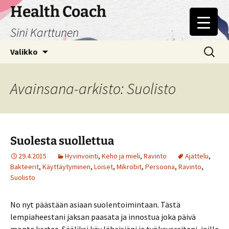
Siirry
Health Coach
sisältöön
Sini Karttunen
Haku:
Valikko
Avainsana-arkisto: Suolisto
Suolesta suollettua
29.4.2015
Hyvinvointi
,
Keho ja mieli
,
Ravinto
Ajattelu
,
Bakteerit
,
Käyttäytyminen
,
Loiset
,
Mikrobit
,
Persoona
,
Ravinto
,
Suolisto
No nyt päästään asiaan suolentoimintaan. Tästä
lempiaheestani jaksan paasata ja innostua joka päivä