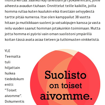
monta kertaa. Sääliksi käy läheisiäni ja työkavereitani, joille
aiheesta avaudun tiuhaan. Onnittelut teille kaikille, joilla
homma rullaa kuten kuulukin eikä itsestään selvyydestä
tartte pitää numeroa. Itse olen kamppailut 38 vuotta
hitaan ja mutkikkaan suoleni ja vatsakipujen kanssa ja vasta
reilu vuoden saanut homman jotakuinkin toimimaan. Mutta
jotta homma ei pyörisi vain oman suolistoni ympärillä
koitan tässä avata asiaa tieteen ja tutkimusten vinkkelistä.
YLE
Teemalta
tuli
hiljattain
huikea
tiededokum
entti:
”Toiset
aivomme”.
Dokumentis