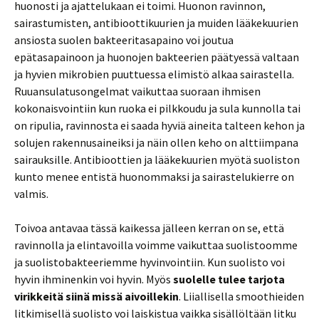
huonosti ja ajattelukaan ei toimi. Huonon ravinnon,
sairastumisten, antibioottikuurien ja muiden lääkekuurien
ansiosta suolen bakteeritasapaino voi joutua
epätasapainoon ja huonojen bakteerien päätyessä valtaan
ja hyvien mikrobien puuttuessa elimistö alkaa sairastella.
Ruuansulatusongelmat vaikuttaa suoraan ihmisen
kokonaisvointiin kun ruoka ei pilkkoudu ja sula kunnolla tai
on ripulia, ravinnosta ei saada hyviä aineita talteen kehon ja
solujen rakennusaineiksi ja näin ollen keho on alttiimpana
sairauksille. Antibioottien ja lääkekuurien myötä suoliston
kunto menee entistä huonommaksi ja sairastelukierre on
valmis.
Toivoa antavaa tässä kaikessa jälleen kerran on se, että
ravinnolla ja elintavoilla voimme vaikuttaa suolistoomme
ja suolistobakteeriemme hyvinvointiin. Kun suolisto voi
hyvin ihminenkin voi hyvin. Myös
suolelle tulee tarjota
virikkeitä siinä missä aivoillekin
. Liiallisella smoothieiden
litkimisellä suolisto voi laiskistua vaikka sisällöltään litku