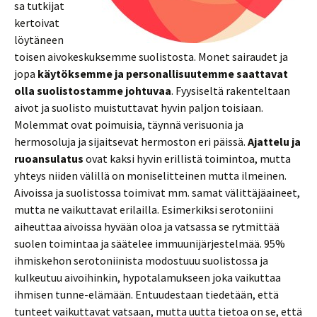
sa tutkijat
kertoivat
löytäneen
toisen aivokeskuksemme suolistosta. Monet sairaudet ja
jopa
käytöksemme ja personallisuutemme saattavat
olla suolistostamme johtuvaa
. Fyysiseltä rakenteltaan
aivot ja suolisto muistuttavat hyvin paljon toisiaan.
Molemmat ovat poimuisia, täynnä verisuonia ja
hermosoluja ja sijaitsevat hermoston eri päissä.
Ajattelu ja
ruoansulatus
ovat kaksi hyvin erillistä toimintoa, mutta
yhteys niiden välillä on moniselitteinen mutta ilmeinen.
Aivoissa ja suolistossa toimivat mm. samat välittäjäaineet,
mutta ne vaikuttavat erilailla. Esimerkiksi serotoniini
aiheuttaa aivoissa hyvään oloa ja vatsassa se rytmittää
suolen toimintaa ja säätelee immuunijärjestelmää. 95%
ihmiskehon serotoniinista modostuuu suolistossa ja
kulkeutuu aivoihinkin, hypotalamukseen joka vaikuttaa
ihmisen tunne-elämään. Entuudestaan tiedetään, että
tunteet vaikuttavat vatsaan, mutta uutta tietoa on se, että