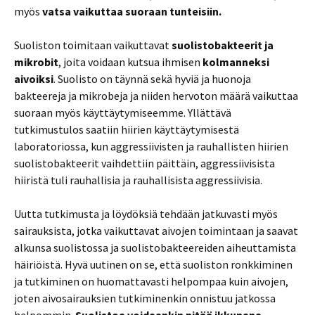
myös
vatsa vaikuttaa suoraan tunteisiin.
Suoliston toimitaan vaikuttavat
suolistobakteerit ja
mikrobit
, joita voidaan kutsua ihmisen
kolmanneksi
aivoiksi
. Suolisto on täynnä sekä hyviä ja huonoja
bakteereja ja mikrobeja ja niiden hervoton määrä vaikuttaa
suoraan myös käyttäytymiseemme. Yllättävä
tutkimustulos saatiin hiirien käyttäytymisestä
laboratoriossa, kun aggressiivisten ja rauhallisten hiirien
suolistobakteerit vaihdettiin päittäin, aggressiivisista
hiiristä tuli rauhallisia ja rauhallisista aggressiivisia.
Uutta tutkimusta ja löydöksiä tehdään jatkuvasti myös
sairauksista, jotka vaikuttavat aivojen toimintaan ja saavat
alkunsa suolistossa ja suolistobakteereiden aiheuttamista
häiriöistä. Hyvä uutinen on se, että suoliston ronkkiminen
ja tutkiminen on huomattavasti helpompaa kuin aivojen,
joten aivosairauksien tutkiminenkin onnistuu jatkossa