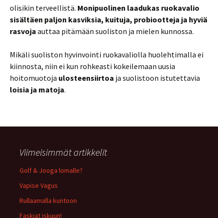
olisikin terveellistä.
Monipuolinen laadukas ruokavalio
sisältäen paljon kasviksia, kuituja, probiootteja ja hyviä
rasvoja
auttaa pitämään suoliston ja mielen kunnossa.
Mikäli suoliston hyvinvointi ruokavaliolla huolehtimalla ei
kiinnosta, niin ei kun rohkeasti kokeilemaan uusia
hoitomuotoja
ulosteensiirtoa
ja suolistoon istutettavia
loisia ja matoja
.
Viimeisimmät artikkelit
Golf & Jooga lomalle?
Vapise Vagus
Rullaamalla kuntoon
Faskiat iskuun!