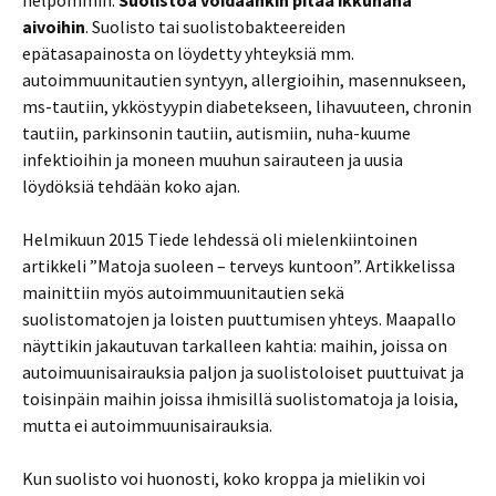
helpommin.
Suolistoa voidaankin pitää ikkunana
aivoihin
. Suolisto tai suolistobakteereiden
epätasapainosta on löydetty yhteyksiä mm.
autoimmuunitautien syntyyn, allergioihin, masennukseen,
ms-tautiin, ykköstyypin diabetekseen, lihavuuteen, chronin
tautiin, parkinsonin tautiin, autismiin, nuha-kuume
infektioihin ja moneen muuhun sairauteen ja uusia
löydöksiä tehdään koko ajan.
Helmikuun 2015 Tiede lehdessä oli mielenkiintoinen
artikkeli ”Matoja suoleen – terveys kuntoon”. Artikkelissa
mainittiin myös autoimmuunitautien sekä
suolistomatojen ja loisten puuttumisen yhteys. Maapallo
näyttikin jakautuvan tarkalleen kahtia: maihin, joissa on
autoimuunisairauksia paljon ja suolistoloiset puuttuivat ja
toisinpäin maihin joissa ihmisillä suolistomatoja ja loisia,
mutta ei autoimmuunisairauksia.
Kun suolisto voi huonosti, koko kroppa ja mielikin voi