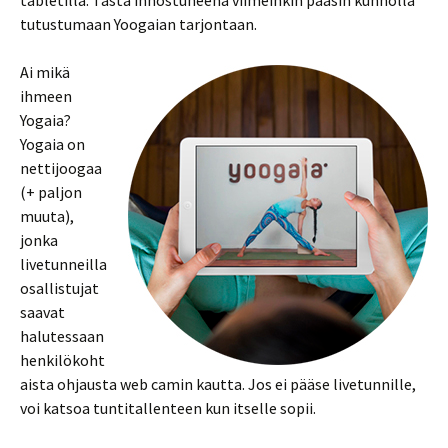
tabletilla. Tästä innostuneena viimeinkin pääsin kunnolla
tutustumaan Yoogaian tarjontaan.
Ai mikä
ihmeen
Yogaia?
Yogaia on
nettijoogaa
(+ paljon
muuta),
jonka
livetunneilla
osallistujat
saavat
halutessaan
henkilökoht
aista ohjausta web camin kautta. Jos ei pääse livetunnille,
voi katsoa tuntitallenteen kun itselle sopii.