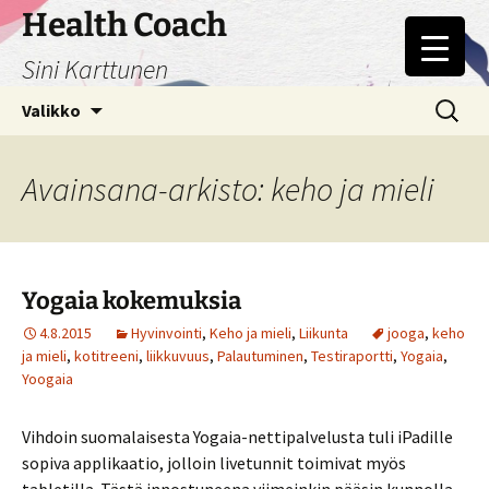
Siirry
Health Coach
sisältöön
Sini Karttunen
Haku:
Valikko
Avainsana-arkisto: keho ja mieli
Yogaia kokemuksia
4.8.2015
Hyvinvointi
,
Keho ja mieli
,
Liikunta
jooga
,
keho
ja mieli
,
kotitreeni
,
liikkuvuus
,
Palautuminen
,
Testiraportti
,
Yogaia
,
Yoogaia
Vihdoin suomalaisesta Yogaia-nettipalvelusta tuli iPadille
sopiva applikaatio, jolloin livetunnit toimivat myös