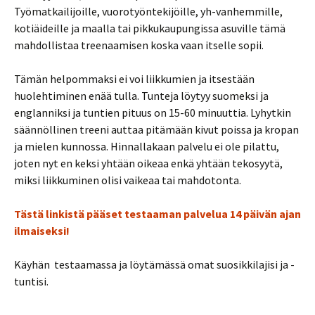
Työmatkailijoille, vuorotyöntekijöille, yh-vanhemmille,
kotiäideille ja maalla tai pikkukaupungissa asuville tämä
mahdollistaa treenaamisen koska vaan itselle sopii.
Tämän helpommaksi ei voi liikkumien ja itsestään
huolehtiminen enää tulla. Tunteja löytyy suomeksi ja
englanniksi ja tuntien pituus on 15-60 minuuttia. Lyhytkin
säännöllinen treeni auttaa pitämään kivut poissa ja kropan
ja mielen kunnossa. Hinnallakaan palvelu ei ole pilattu,
joten nyt en keksi yhtään oikeaa enkä yhtään tekosyytä,
miksi liikkuminen olisi vaikeaa tai mahdotonta.
Tästä linkistä pääset testaaman palvelua 14 päivän ajan
ilmaiseksi!
Käyhän testaamassa ja löytämässä omat suosikkilajisi ja -
tuntisi.