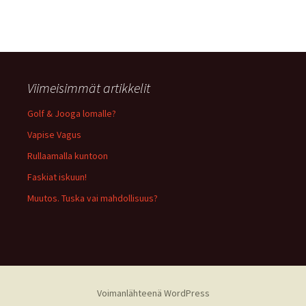
Viimeisimmät artikkelit
Golf & Jooga lomalle?
Vapise Vagus
Rullaamalla kuntoon
Faskiat iskuun!
Muutos. Tuska vai mahdollisuus?
Voimanlähteenä WordPress