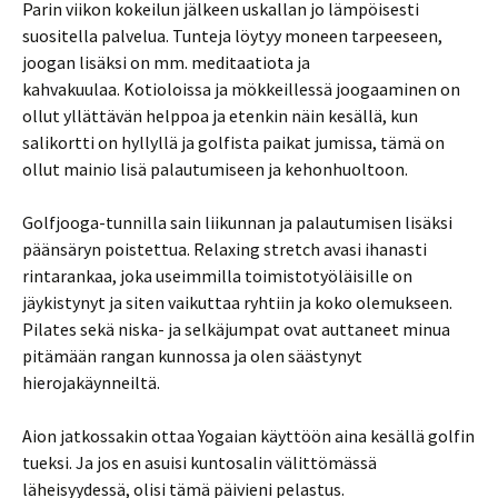
Parin viikon kokeilun jälkeen uskallan jo lämpöisesti
suositella palvelua. Tunteja löytyy moneen tarpeeseen,
joogan lisäksi on mm. meditaatiota ja
kahvakuulaa. Kotioloissa ja mökkeillessä joogaaminen on
ollut yllättävän helppoa ja etenkin näin kesällä, kun
salikortti on hyllyllä ja golfista paikat jumissa, tämä on
ollut mainio lisä palautumiseen ja kehonhuoltoon.
Golfjooga-tunnilla sain liikunnan ja palautumisen lisäksi
päänsäryn poistettua. Relaxing stretch avasi ihanasti
rintarankaa, joka useimmilla toimistotyöläisille on
jäykistynyt ja siten vaikuttaa ryhtiin ja koko olemukseen.
Pilates sekä niska- ja selkäjumpat ovat auttaneet minua
pitämään rangan kunnossa ja olen säästynyt
hierojakäynneiltä.
Aion jatkossakin ottaa Yogaian käyttöön aina kesällä golfin
tueksi. Ja jos en asuisi kuntosalin välittömässä
läheisyydessä, olisi tämä päivieni pelastus.