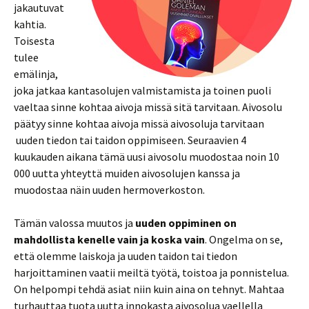
jakautuvat
kahtia.
Toisesta
tulee
emälinja,
joka jatkaa kantasolujen valmistamista ja toinen puoli
vaeltaa sinne kohtaa aivoja missä sitä tarvitaan. Aivosolu
päätyy sinne kohtaa aivoja missä aivosoluja tarvitaan
uuden tiedon tai taidon oppimiseen. Seuraavien 4
kuukauden aikana tämä uusi aivosolu muodostaa noin 10
000 uutta yhteyttä muiden aivosolujen kanssa ja
muodostaa näin uuden hermoverkoston.
Tämän valossa muutos ja
uuden oppiminen on
mahdollista kenelle vain ja koska vain
. Ongelma on se,
että olemme laiskoja ja uuden taidon tai tiedon
harjoittaminen vaatii meiltä työtä, toistoa ja ponnistelua.
On helpompi tehdä asiat niin kuin aina on tehnyt. Mahtaa
turhauttaa tuota uutta innokasta aivosolua vaellella