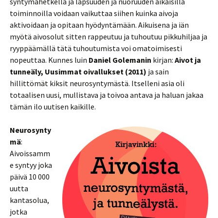
syntymähetkellä ja lapsuuden ja nuoruuden aikaisilla
toiminnoilla voidaan vaikuttaa siihen kuinka aivoja
aktivoidaan ja opitaan hyödyntämään. Aikuisena ja iän
myötä aivosolut sitten rappeutuu ja tuhoutuu pikkuhiljaa ja
ryyppäämällä tätä tuhoutumista voi omatoimisesti
nopeuttaa. Kunnes luin
Daniel Golemanin
kirjan:
Aivot ja
tunneäly, Uusimmat oivallukset (2011)
ja sain
hillittömät kiksit neurosyntymästä. Itselleni asia oli
totaalisen uusi, mullistava ja toivoa antava ja haluan jakaa
tämän ilo uutisen kaikille.
Neurosynty
mä
:
Aivoissamm
e syntyy joka
päivä 10 000
uutta
kantasolua,
jotka