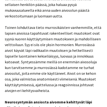
sellaisen henkilön päässä, joka haluaa pysyä
mukavuusalueella eikä anna uuden aivosolun päästä
verkostoitumaan ja luomaan uutta.
Toinen lohduttava tieto murrosikäisten vanhemmille, että
lapsen aivoissa tapahtuvat rakenteelliset muutokset ovat
syynä nuoren käyttäytymisen muutokseen ja mahdolliseen
velttoiluun. Syy ei siis ole yksin hormonien. Murrosiässä
aivot käyvät läpi radikaalin muutoksen ja hetkellisesti
lapselle luontainen kekseliäisyys, luovuus ja innokkuus
katoavat. Syntyessämme meillä on enemmän aivosoluja
kun tarvitsemme ja murrosiässä kadotamme ne turhat
aivosolut, joita emme ole käyttäneet. Aivot on se kehon
osa, joka valmistuu anatomisesti viimeisenä. Muutokset
käyttäytymisessä, ajattelussa ja reagoinnissa johtuvat
aivojen eri kehitysvaiheista.
Neurosyntymän ansiosta aivomme kehittyvät läpi