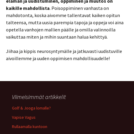
elämän ja uudistuminen, oppiminen ja muutos on
kaikille mahdollista
. Poisoppiminen vanhasta on
mahdotonta, koska aivomme tallentavat kaiken opitun
talteensa, mutta uusia parempia tapoja ja oppeja voi aina
opetella vanhojen mallien päälle ja omilla valinnoilla
vaikuttaa miten ja mihin suuntaan halua kehittyä.
Jiihaa ja kippis neurosyntymälle ja jatkuvasti uudistuville
aivoillemme ja uuden oppimisen mahdollisuudelle!
Viimeisimmät artikkelit
Golf & Jooga lomalle?
Vapise Vagus
Rullaamalla kuntoon