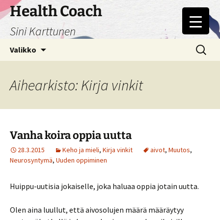
Siirry
Health Coach
sisältöön
Sini Karttunen
Haku:
Valikko
Aihearkisto: Kirja vinkit
Vanha koira oppia uutta
28.3.2015
Keho ja mieli
,
Kirja vinkit
aivot
,
Muutos
,
Neurosyntymä
,
Uuden oppiminen
Huippu-uutisia jokaiselle, joka haluaa oppia jotain uutta.
Olen aina luullut, että aivosolujen määrä määräytyy